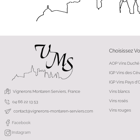
Choisissez Vo
AOP Vins Duché
IGP Vins des Cé
IGP Vins Pays d'
Vignerons Montaren Serviers, France
Vins blancs
Vins rosés
04 66 22 13 53
Vins rouges
contact@vignerons-montaren-serviers.com
Facebook
Instagram