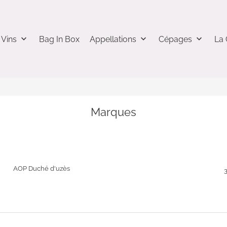
keyboard_arrow_down
keyboard_arrow_down
keyboard_arrow_down
 Vins
Bag In Box
Appellations
Cépages
La 
Marques
AOP Duché d'uzès