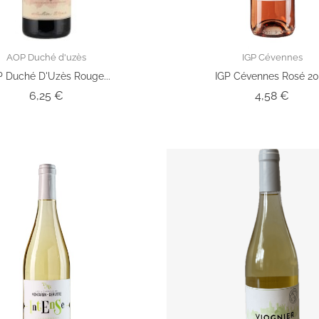
AOP Duché d'uzès
IGP Cévennes
 Duché D'Uzès Rouge...
IGP Cévennes Rosé 2
Prix
Prix
6,25 €
4,58 €