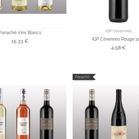
IGP Cévennes
Panaché Vins Blancs
IGP Cévennes Rouge 2
Prix
15,33 €
Prix
4,58 €
Panaché