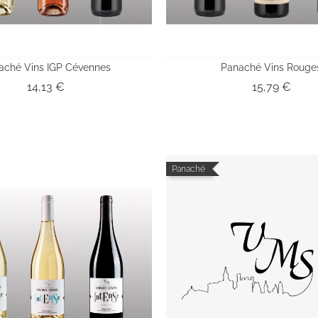
aché Vins IGP Cévennes
Panaché Vins Rouge
Prix
Prix
14,13 €
15,79 €
Panaché