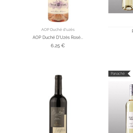
AOP Duché d'uzès
AOP Duché D'Uzès Rosé...
Prix
6,25 €
Panaché