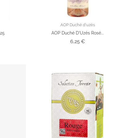
AOP Duché d'uzès
025
AOP Duché D'Uzès Rosé...
Prix
6,25 €