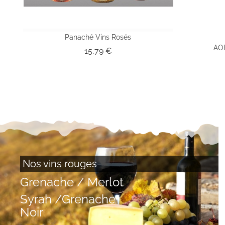
Panaché Vins Rosés
AOP
Prix
15,79 €
Nos vins rouges
Grenache / Merlot
Syrah /Grenache
Noir