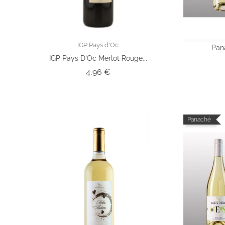
IGP Pays d'Oc
Pan
IGP Pays D'Oc Merlot Rouge...
Prix
4,96 €
Panaché