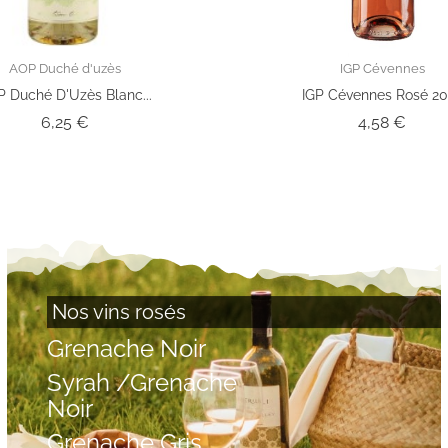
AOP Duché d'uzès
IGP Cévennes
 Duché D'Uzès Blanc...
IGP Cévennes Rosé 2
Prix
Prix
6,25 €
4,58 €
Nos vins rosés
Grenache Noir
Syrah /Grenache
Noir
Grenache Gris