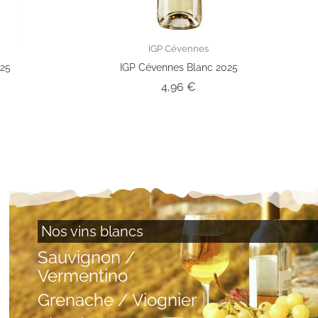
IGP Cévennes
025
IGP Cévennes Blanc 2025
Prix
4,96 €
Nos vins blancs
Sauvignon /
Vermentino
Grenache / Viognier