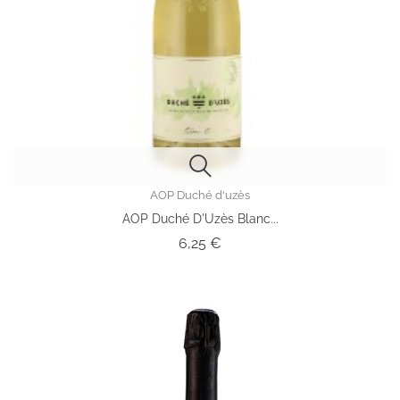
AOP Duché d'uzès
AOP Duché D'Uzès Blanc...
Prix
6,25 €