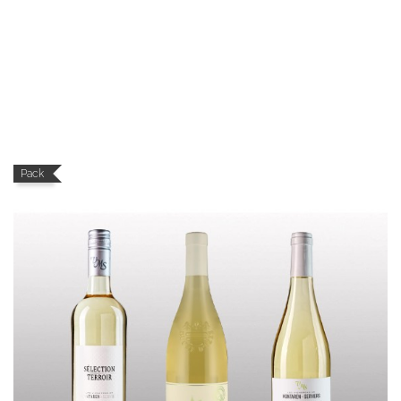
AOP Duché d'uzès
AOP Duché D'Uzès Rosé...
Price
€6.25
Pack