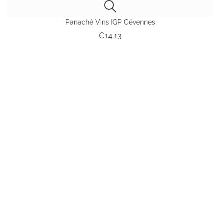
Panaché Vins IGP Cévennes
Price
€14.13