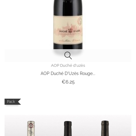
AOP Duché d'uzès
AOP Duché D'Uzès Rouge...
Price
€6.25
Pack