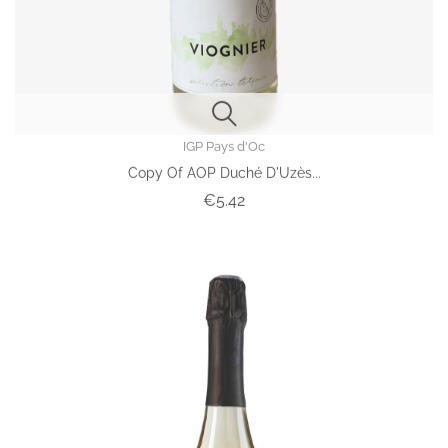
IGP Pays d'Oc
Copy Of AOP Duché D'Uzès...
Price
€5.42